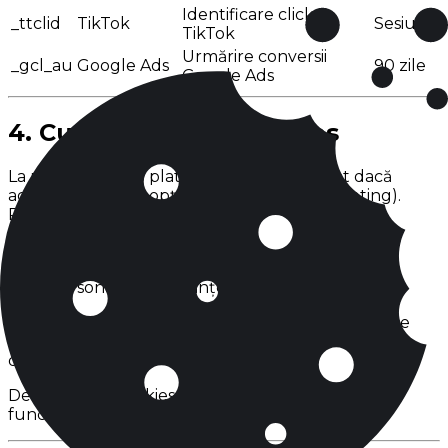
Identificare click
_ttclid
TikTok
Sesiune
TikTok
Urmărire conversii
_gcl_au
Google Ads
90 zile
Google Ads
4. Cum gestionați cookies
La prima vizită pe platformă, veți fi întrebat dacă
acceptați cookies opționale (analiză și marketing).
Puteți:
Accepta toate cookies
Accepta doar cookies strict necesare
Personaliza preferințele pe categorii
Vă puteți modifica preferințele oricând din setările
platformei sau prin setările browserului
dumneavoastră.
Dezactivarea cookies strict necesare poate afecta
funcționarea platformei, inclusiv autentificarea.