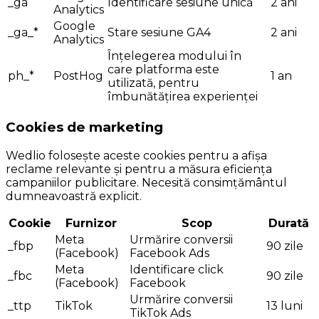
_ga
Identificare sesiune unică
2 ani
Analytics
Google
_ga_*
Stare sesiune GA4
2 ani
Analytics
Înțelegerea modului în
care platforma este
ph_*
PostHog
1 an
utilizată, pentru
îmbunătățirea experienței
Cookies de marketing
Wedlio folosește aceste cookies pentru a afișa
reclame relevante și pentru a măsura eficiența
campaniilor publicitare. Necesită consimțământul
dumneavoastră explicit.
Cookie
Furnizor
Scop
Durată
Meta
Urmărire conversii
_fbp
90 zile
(Facebook)
Facebook Ads
Meta
Identificare click
_fbc
90 zile
(Facebook)
Facebook
Urmărire conversii
_ttp
TikTok
13 luni
TikTok Ads