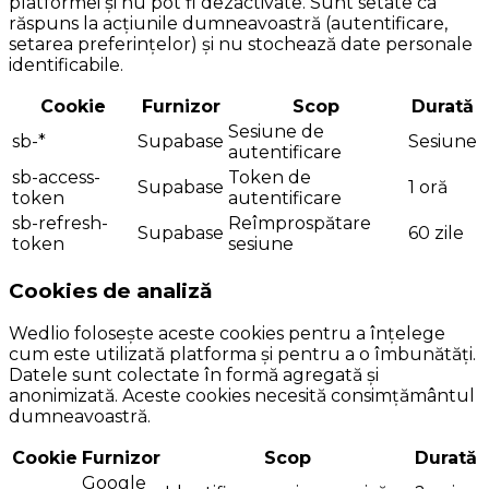
platformei și nu pot fi dezactivate. Sunt setate ca
răspuns la acțiunile dumneavoastră (autentificare,
setarea preferințelor) și nu stochează date personale
identificabile.
Cookie
Furnizor
Scop
Durată
Sesiune de
sb-*
Supabase
Sesiune
autentificare
sb-access-
Token de
Supabase
1 oră
token
autentificare
sb-refresh-
Reîmprospătare
Supabase
60 zile
token
sesiune
Cookies de analiză
Wedlio folosește aceste cookies pentru a înțelege
cum este utilizată platforma și pentru a o îmbunătăți.
Datele sunt colectate în formă agregată și
anonimizată. Aceste cookies necesită consimțământul
dumneavoastră.
Cookie
Furnizor
Scop
Durată
Google