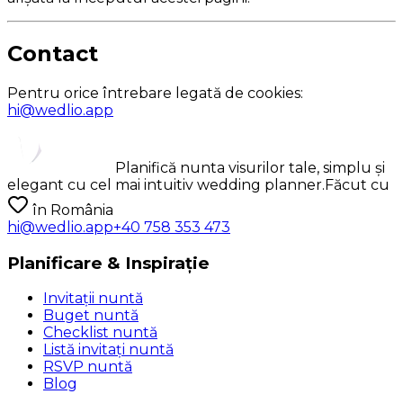
Contact
Pentru orice întrebare legată de cookies:
hi@wedlio.app
Planifică nunta visurilor tale, simplu și
elegant cu cel mai intuitiv wedding planner.
Făcut cu
în România
hi@wedlio.app
+40 758 353 473
Planificare & Inspirație
Invitații nuntă
Buget nuntă
Checklist nuntă
Listă invitați nuntă
RSVP nuntă
Blog